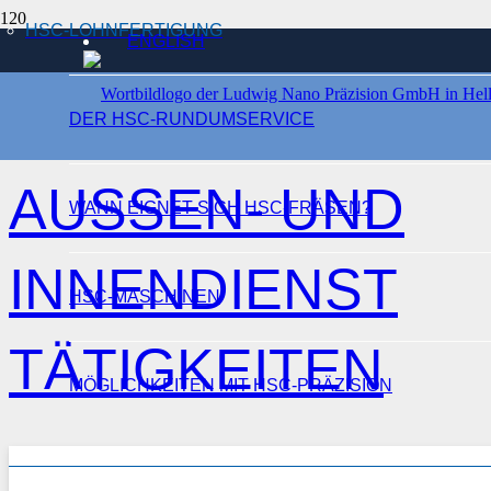
HSC-LOHNFERTIGUNG
ENGLISH
START
AUSSEN- UND INNENDIENST TÄTIGKEITEN
DER HSC-RUNDUMSERVICE
AUSSEN- UND
WANN EIGNET SICH HSC-FRÄSEN?
INNENDIENST
HSC-MASCHINEN
TÄTIGKEITEN
MÖGLICHKEITEN MIT HSC-PRÄZISION