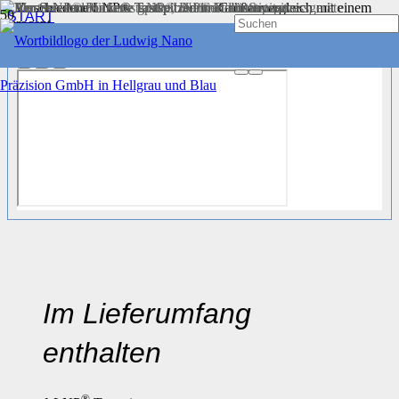
START
TASTSPITZEN
®
LNP
TASTSPITZEN
Im Lieferumfang
enthalten
®