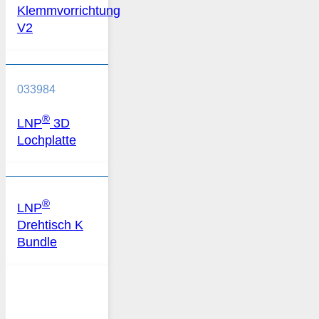
Klemmvorrichtung
V2
033984
®
LNP
3D
Lochplatte
®
LNP
Drehtisch K
Bundle