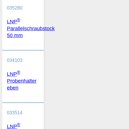
035280
®
LNP
Parallelschraubstock
50 mm
034103
®
LNP
Probenhalter
eben
033514
®
LNP