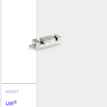
031077
®
LNP