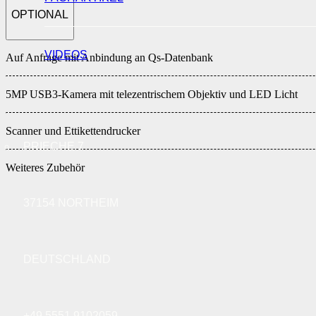
OPTIONAL
VIDEOS
Auf Anfrage mit Anbindung an Qs-Datenbank
5MP USB3-Kamera mit telezentrischem Objektiv und LED Licht
Scanner und Ettikettendrucker
PRIECHE 7
Weiteres Zubehör
37154 NORTHEIM
DEUTSCHLAND
+49 5551 9102059