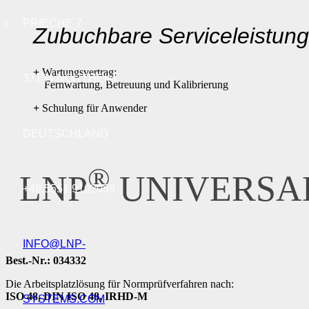
PRIECHE 7
Zubuchbare Serviceleistun
+
Wartungsvertrag:
37154 NORTHEIM
Fernwartung, Betreuung und Kalibrierung
+
Schulung für Anwender
DEUTSCHLAND
®
LNP
UNIVERSA
+49 5551 9102059
INFO@LNP-
Best.-Nr.: 034332
Die Arbeitsplatzlösung für Normprüfverfahren nach:
ISO 48, DIN ISO 48,
IRHD-M
SYSTEMS.COM