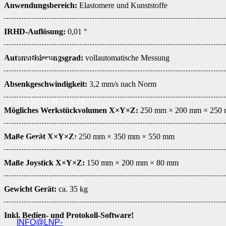
Anwendungsbereich:
Elastomere und Kunststoffe
IRHD-Auflösung:
0,01 °
Automatisierungsgrad:
vollautomatische Messung
PRIECHE 7
Absenkgeschwindigkeit:
3,2 mm/s nach Norm
37154 NORTHEIM
Mögliches Werkstückvolumen X×Y×Z:
250 mm × 200 mm × 250
Maße Gerät X×Y×Z:
250 mm × 350 mm × 550 mm
DEUTSCHLAND
Maße Joystick X×Y×Z:
150 mm × 200 mm × 80 mm
+49 5551 9102059
Gewicht Gerät:
ca. 35 kg
Inkl. Bedien- und Protokoll-Software!
INFO@LNP-