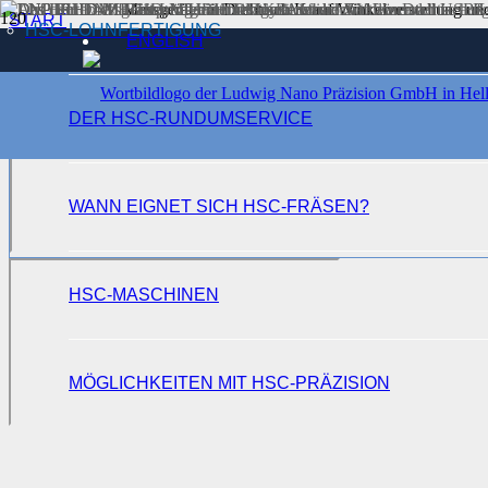
START
HSC-LOHNFERTIGUNG
ENGLISH
NORMPRÜFGERÄTE
®
LNP
UNIVERSALTESTER
DER HSC-RUNDUMSERVICE
WANN EIGNET SICH HSC-FRÄSEN?
HSC-MASCHINEN
MÖGLICHKEITEN MIT HSC-PRÄZISION