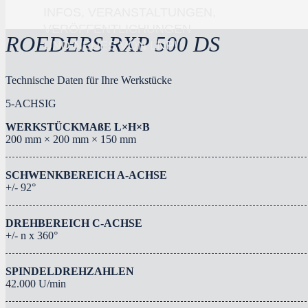
INFOS, VERANSTALTUNGEN,
VERÖFFENTLICHUNGEN
ROEDERS RXP 500 DS
UND NEUES VON LNP!
Technische Daten für Ihre Werkstücke
5-ACHSIG
WERKSTÜCKMAßE L×H×B
200 mm × 200 mm × 150 mm
SCHWENKBEREICH A-ACHSE
+/- 92°
DREHBEREICH C-ACHSE
+/- n x 360°
SPINDELDREHZAHLEN
42.000 U/min