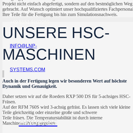
Projekt nicht einfach abgefertigt, sondern auf den bestmöglichen Weg
gebracht. Auf Wunsch optimiert unser hochqualifiziertes Fachpersona
Ihre Teile für die Fertigung bis hin zum Simulationsnachweis.
+49 5551 9102059
UNSERE HSC-
INFO@LNP-
MASCHINEN
SYSTEMS.COM
Auch in der Fertigung legen wir besonderen Wert auf höchste
Dynamik und Genauigkeit.
Daher setzen wir auf die Roeders RXP 500 DS für 5-achsiges HSC-
Fräsen.
Auf der RFM 760S wird 3-achsig gefräst. Es lassen sich viele kleine
Teile gleichzeitig oder einzelne große und schwere
Teile fräsen. Die Temperaturstabilität ist durch interne
Aktuelles
Maschinenkühlung gegeben.