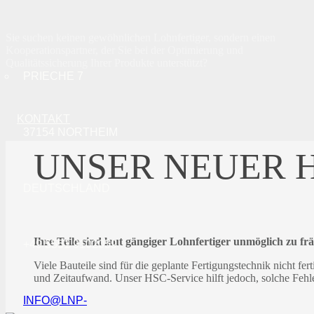
Sie suchen keinen gewöhnlichen Lohnfertiger, sondern einen
Kooperationspartner, der Sie bei der Optimierung und
Qualitätssicherung Ihrer Produkte unterstützt?
PRIECHE 7
KONTAKT
37154 NORTHEIM
UNSER NEUER 
DEUTSCHLAND
Ihre Teile sind laut gängiger Lohnfertiger unmöglich zu fr
+49 5551 9102059
Viele Bauteile sind für die geplante Fertigungstechnik nicht fe
und Zeitaufwand. Unser HSC-Service hilft jedoch, solche Fehl
INFO@LNP-