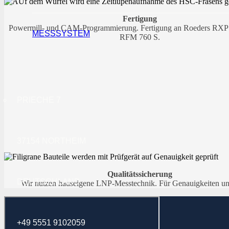
Fertigung
Powermill- und CAM-Programmierung. Fertigung an Roeders RXP
MESSSYSTEM
RFM 760 S.
PRIECHE 7
37154 NORTHEIM
Qualitätssicherung
DEUTSCHLAND
Wir nutzen hauseigene LNP-Messtechnik. Für Genauigkeiten un
+49 5551 9102059