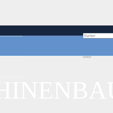
EILE
HINENBA