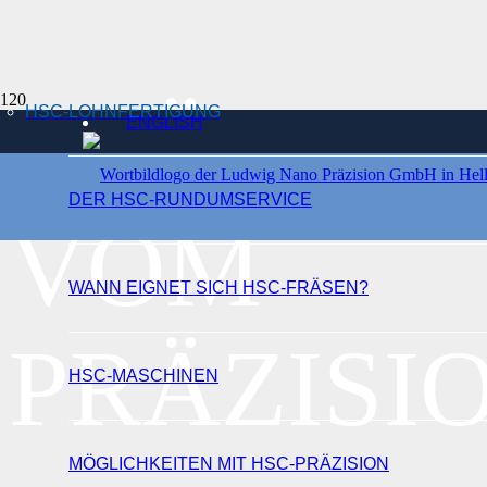
PRÄZISI
HSC-LOHNFERTIGUNG
ENGLISH
DER HSC-RUNDUMSERVICE
VOM
WANN EIGNET SICH HSC-FRÄSEN?
PRÄZIS
HSC-MASCHINEN
MÖGLICHKEITEN MIT HSC-PRÄZISION