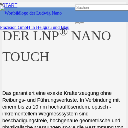
START
PRODUKTE
ANWENDUNGEN
®
DER LNP
NANO
TOUCH
Das garantiert eine exakte Krafterzeugung ohne
Reibungs- und Führungsverluste. In Verbindung mit
einem bis zu 10 nm hochauflösendem, optisch -
inkrementellem Wegmesssystem sind
beschädigungsfreie, hochgenaue geometrische und
physikalische Messungen sowie die Bestimmung von