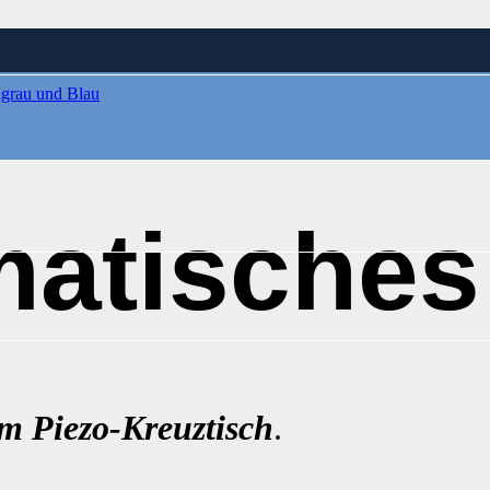
matische
em
Piezo-Kreuztisch
.