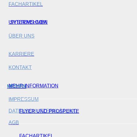
FACHARTIKEL
SYSTEMS.COM
UNTERNEHMEN
ÜBER UNS
KARRIERE
KONTAKT
MEHR INFORMATION
MEDIEN
IMPRESSUM
DATENSCHUTZERKLÄRUNG
FLYER UND PROSPEKTE
AGB
FACHARTIKEL