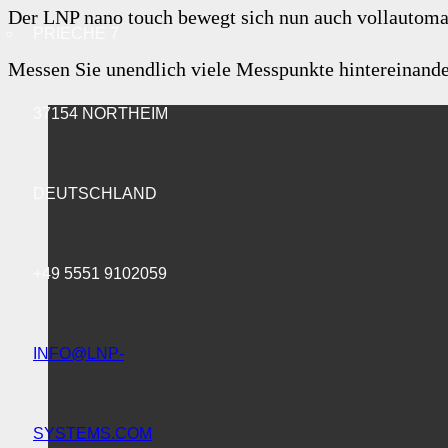
Der LNP nano touch bewegt sich nun auch vollautoma
PRIECHE 7
Messen Sie unendlich viele Messpunkte hintereinander
37154 NORTHEIM
DEUTSCHLAND
+49 5551 9102059
INFO@LNP-
SYSTEMS.COM