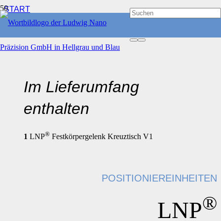
START
POSITIONIEREINHEITEN
®
LNP
FESTKÖRPERGELENK KREUZTISCH V1
Im Lieferumfang
enthalten
®
1
LNP
Festkörpergelenk Kreuztisch V1
POSITIONIEREINHEITEN
®
LNP