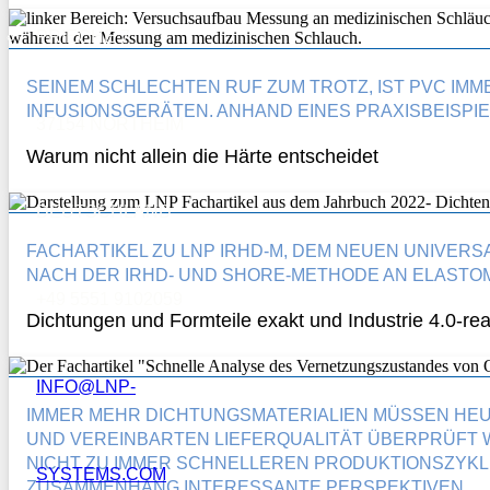
PRIECHE 7
SEINEM SCHLECHTEN RUF ZUM TROTZ, IST PVC IMM
INFUSIONSGERÄTEN. ANHAND EINES PRAXISBEISPI
37154 NORTHEIM
Warum nicht allein die Härte entscheidet
DEUTSCHLAND
FACHARTIKEL ZU LNP IRHD-M, DEM NEUEN UNIVE
NACH DER IRHD- UND SHORE-METHODE AN ELASTO
+49 5551 9102059
Dichtungen und Formteile exakt und Industrie 4.0-re
INFO@LNP-
IMMER MEHR DICHTUNGSMATERIALIEN MÜSSEN HEU
UND VEREINBARTEN LIEFERQUALITÄT ÜBERPRÜFT 
NICHT ZU IMMER SCHNELLEREN PRODUKTIONSZYKLEN
SYSTEMS.COM
ZUSAMMENHANG INTERESSANTE PERSPEKTIVEN.