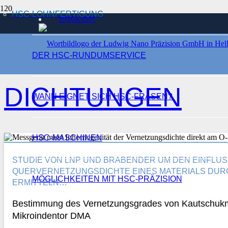
HSC-LOHNFERTIGUNG
ENGLISH
START
DICHTUNGEN
DER HSC-RUNDUMSERVICE
DICHTUNGEN
WANN EIGNET SICH HSC-FRÄSEN?
HSC-MASCHINEN
STUDIE VON LNP UND BRABENDER UM DEN EINFLU
QUERVERNETZUNGSDICHTE EINES MATERIALS DUR
MÖGLICHKEITEN MIT HSC-PRÄZISION
ERMITTELN…
Bestimmung des Vernetzungsgrades von Kautschukm
Mikroindentor DMA