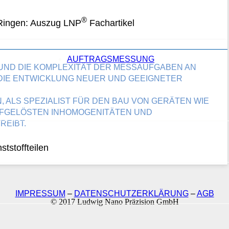
®
Ringen: Auszug LNP
Fachartikel
AUFTRAGSMESSUNG
UND DIE KOMPLEXITÄT DER MESSAUFGABEN AN
DIE ENTWICKLUNG NEUER UND GEEIGNETER
N, ALS SPEZIALIST FÜR DEN BAU VON GERÄTEN WIE
FGELÖSTEN INHOMOGENITÄTEN UND
REIBT.
tstoffteilen
IMPRESSUM
–
DATENSCHUTZERKLÄRUNG
–
AGB
© 2017 Ludwig Nano Präzision GmbH