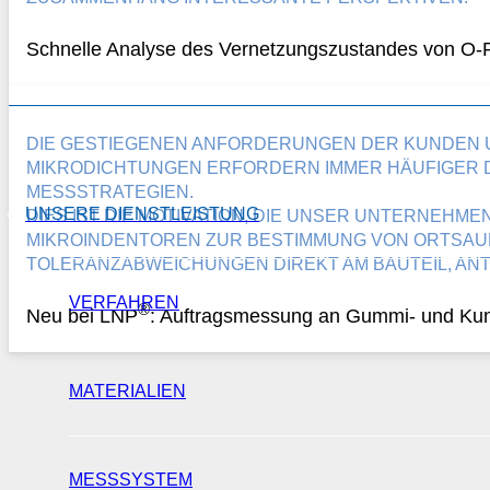
Schnelle Analyse des Vernetzungszustandes von O-
DIE GESTIEGENEN ANFORDERUNGEN DER KUNDEN 
MIKRODICHTUNGEN ERFORDERN IMMER HÄUFIGER 
MESSSTRATEGIEN.
UNSERE DIENSTLEISTUNG
DIES IST DIE MOTIVATION, DIE UNSER UNTERNEHME
MIKROINDENTOREN ZUR BESTIMMUNG VON ORTSAU
TOLERANZABWEICHUNGEN DIREKT AM BAUTEIL, ANT
VERFAHREN
®
Neu bei LNP
: Auftragsmessung an Gummi- und Kuns
MATERIALIEN
MESSSYSTEM