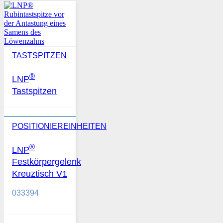
TASTSPITZEN
®
LNP
Tastspitzen
POSITIONIEREINHEITEN
®
LNP
Festkörpergelenk
Kreuztisch V1
033394