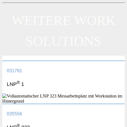
WEITERE WORK
SOLUTIONS
031791
®
LNP
1
035556
®