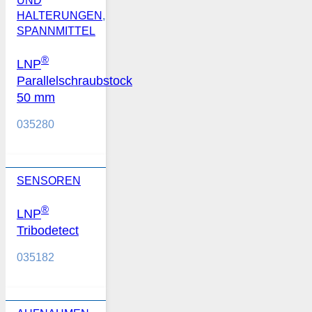
UND
HALTERUNGEN
,
SPANNMITTEL
®
LNP
Parallelschraubstock
50 mm
035280
SENSOREN
®
LNP
Tribodetect
035182