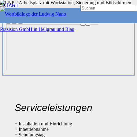
START
WORK SOLUTIONS
®
LNP
2
Serviceleistungen
+
Installation und Einrichtung
+
Inbetriebnahme
+
Schulungstag