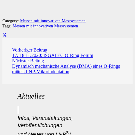
Category:
Messen mit innovativen Messsystemen
Tags:
Messen mit innovativen Messsystemen
Vorheriger Beitrag
17.-18.11.2020: ISGATEC O-Ring Forum
Nächster Beitrag
Dynamisch mechanische Analyse (DMA) eines O-Rings
mittels LNP-Mikroindentation
Aktuelles
Infos, Veranstaltungen,
Veröffentlichungen
®
und Neues von LNP
!