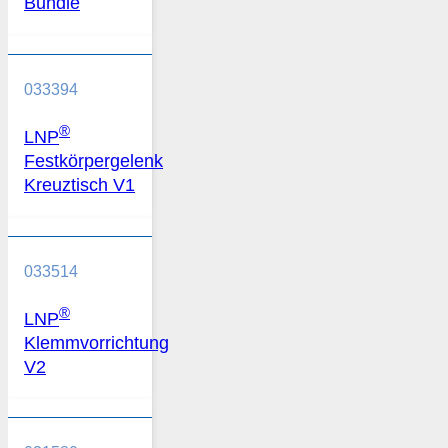
Bundle
033394
®
LNP
Festkörpergelenk
Kreuztisch V1
033514
®
LNP
Klemmvorrichtung
V2