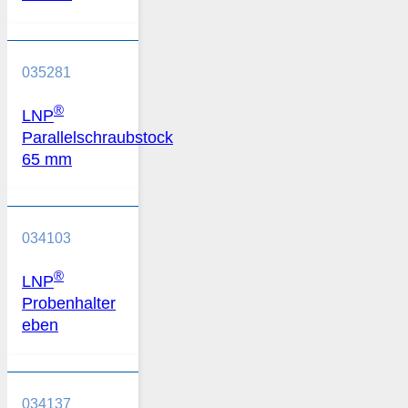
035281
®
LNP
Parallelschraubstock
65 mm
034103
®
LNP
Probenhalter
eben
034137