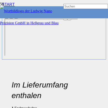
START
SPANNMITTEL
®
LNP
ENDMASSHALTER
Im Lieferumfang
enthalen