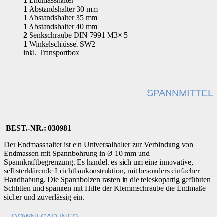
1
Endmasshalter
1
Abstandshalter 30 mm
1
Abstandshalter 35 mm
1
Abstandshalter 40 mm
2
Senkschraube DIN 7991 M3× 5
1
Winkelschlüssel SW2
inkl. Transportbox
SPANNMITTEL
BEST.-NR.: 030981
Der Endmasshalter ist ein Universalhalter zur Verbindung von
Endmassen mit Spannbohrung in Ø 10 mm und
Spannkraftbegrenzung. Es handelt es sich um eine innovative,
selbsterklärende Leichtbaukonstruktion, mit besonders einfacher
Handhabung. Die Spannbolzen rasten in die teleskopartig geführten
Schlitten und spannen mit Hilfe der Klemmschraube die Endmaße
sicher und zuverlässig ein.
DOWNLOAD INFO