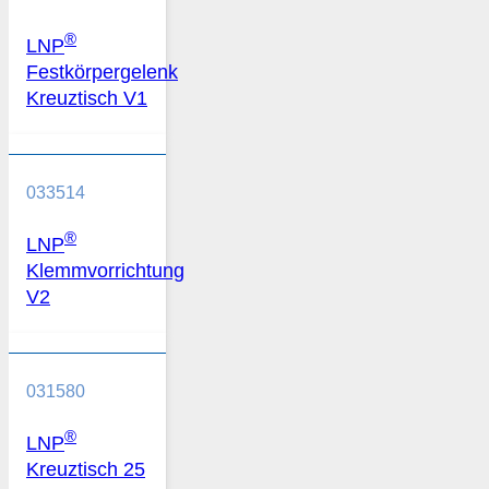
®
LNP
Festkörpergelenk
Kreuztisch V1
033514
®
LNP
Klemmvorrichtung
V2
031580
®
LNP
Kreuztisch 25