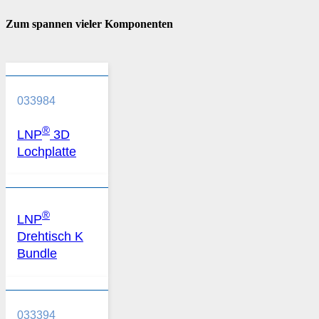
Zum spannen vieler Komponenten
033984
®
LNP
3D
Lochplatte
®
LNP
Drehtisch K
Bundle
033394