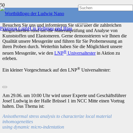
Liebe Freunde und Kunden,
nach langer Zeit findet in diesem Jahr wieder die DKT IRC statt.
Besuchen Sie uns und informieren Sie sich über die zahlreichen
Möglichkeiten rund um die Materialprüfung und Analyse von
Kunststoffen und Elastomeren. Gerne demonstrieren wir Ihnen die
Qualität unsere Messgeräte und führen für Sie Probemessung an
ihren Proben durch.
Weiterhin haben Sie die Möglichkeit unsere
®
neuen Messgeräte, wie den
LNP
Universaltester
in Aktion zu
erleben.
®
Ein kleiner Vorgeschmack auf den LNP
Universaltester:
Am 29.06. um 10:00 Uhr wird unser Experte und Geschäftsführer
Josef Ludwig in der Halle Brüssel 1 im NCC Mitte einen Vortrag
halten. Das Thema ist:
Anisothermal stress analysis to characterize local material
inhomogeneities
using dynamic micro-indentation