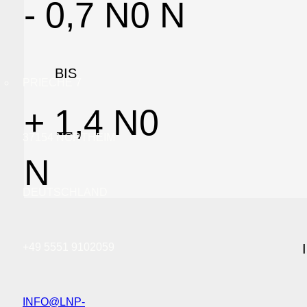
- 0,7 N
0
N
BIS
PRIECHE 7
+ 1,4 N
0
37154 NORTHEIM
N
DEUTSCHLAND
+49 5551 9102059
INFO@LNP-