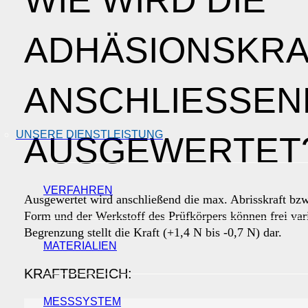
WIE WIRD DIE
ADHÄSIONSKRA
ANSCHLIESSEND
UNSERE DIENSTLEISTUNG
USGEWERTET?
VERFAHREN
Ausgewertet wird anschließend die max. Abrisskraft bzw
Form und der Werkstoff des Prüfkörpers können frei vari
Begrenzung stellt die Kraft (+1,4 N bis -0,7 N) dar.
MATERIALIEN
KRAFTBEREICH:
MESSSYSTEM