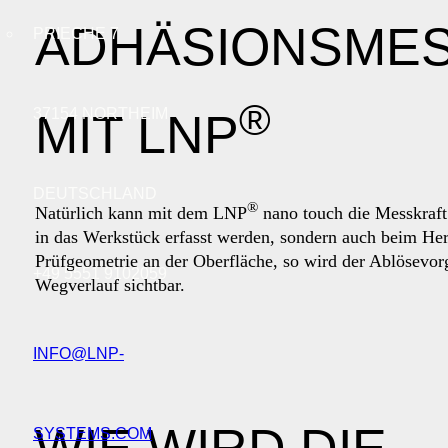
ADHÄSIONSME
PRIECHE 7
®
37154 NORTHEIM
MIT LNP
DEUTSCHLAND
®
Natürlich kann mit dem LNP
nano touch die Messkraft
in das Werkstück erfasst werden, sondern auch beim Her
Prüfgeometrie an der Oberfläche, so wird der Ablösevor
+49 5551 9102059
Wegverlauf sichtbar.
INFO@LNP-
SYSTEMS.COM