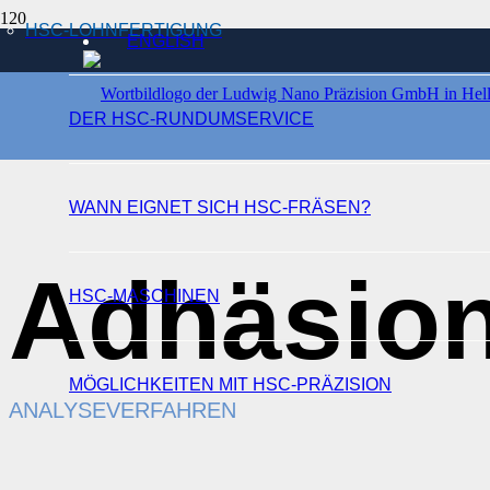
HSC-LOHNFERTIGUNG
ENGLISH
DER HSC-RUNDUMSERVICE
WANN EIGNET SICH HSC-FRÄSEN?
Adhäsio
HSC-MASCHINEN
MÖGLICHKEITEN MIT HSC-PRÄZISION
ANALYSEVERFAHREN