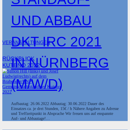
UND ABBAU
DKT IRC 2021
VERANSTALTUNGEN
IN NÜRNBERG
RÜCKBLICK
KUTENO 2022
(M/W/D)
Aufbautag: 26.06.2022 Abbautag: 30.06.2022 Dauer des
Einsatzes ca. je drei Stunden, 15€ / h Nähere Angaben zu Adresse
und Treffzeitpunkt in Absprache Wir freuen uns auf enspannte
Auf- und Abbautage!…