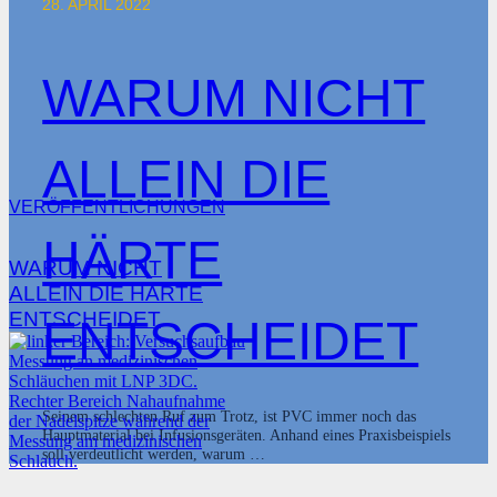
28. APRIL 2022
WARUM NICHT
ALLEIN DIE
VERÖFFENTLICHUNGEN
HÄRTE
WARUM NICHT
ALLEIN DIE HÄRTE
ENTSCHEIDET
ENTSCHEIDET
Seinem schlechten Ruf zum Trotz, ist PVC immer noch das
Hauptmaterial bei Infusionsgeräten. Anhand eines Praxisbeispiels
soll verdeutlicht werden, warum …