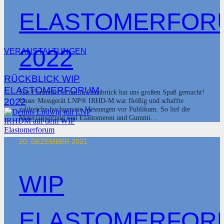
ELASTOMERFOR
2022
VERANSTALTUNGEN
RÜCKBLICK WIP
ELASTOMERFORUM
Das Elastomerforum in Osnabrück hat uns großen Spaß gemacht!
2022
Unser Messgerät LNP® IRHD-M war fleißig und schaffte
zahlreiche hochgenaue Messungen vor Publikum. So lief die
Materialprüfung von Elastomeren und Gummi…
20. DEZEMBER 2021
WIP
ELASTOMERFOR