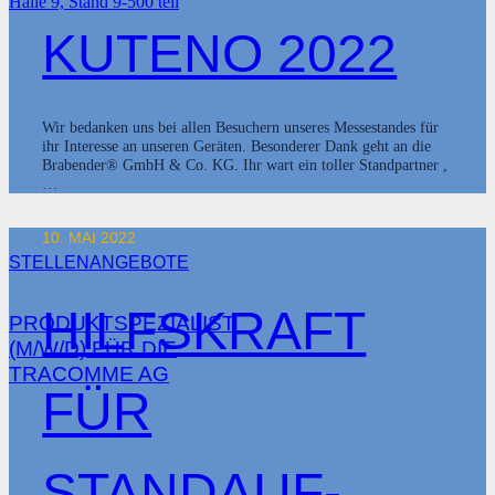
KUTENO 2022
Wir bedanken uns bei allen Besuchern unseres Messestandes für
ihr Interesse an unseren Geräten. Besonderer Dank geht an die
Brabender® GmbH & Co. KG. Ihr wart ein toller Standpartner ,
…
10. MAI 2022
STELLENANGEBOTE
HILFSKRAFT
PRODUKTSPEZIALIST
(M/W/D) FÜR DIE
TRACOMME AG
FÜR
STANDAUF-